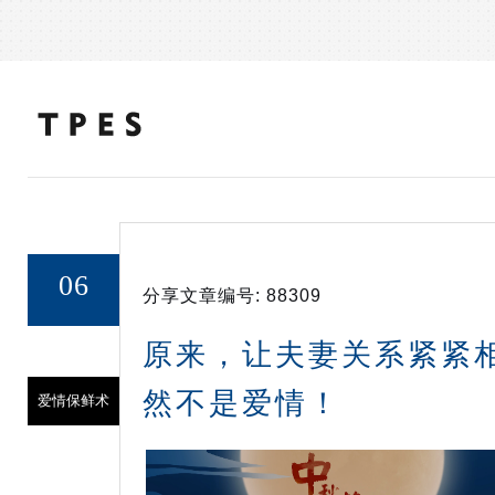
06
分享文章编号:
88309
19/SEP
原来，让夫妻关系紧紧
然不是爱情！
爱情保鲜术